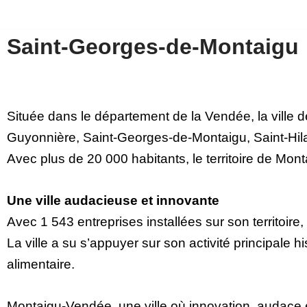
Aller
Saint-Georges-de-Montaigu
au
contenu
Située dans le département de la Vendée, la ville
Guyonnière, Saint-Georges-de-Montaigu, Saint-Hila
Avec plus de 20 000 habitants, le territoire de Mo
Une ville audacieuse et innovante
Avec 1 543 entreprises installées sur son territ
La ville a su s’appuyer sur son activité principale h
alimentaire.
Montaigu-Vendée, une ville où innovation, audace et