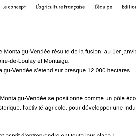
Le concept
L’agriculture Française
L’équipe
Editio
 de Montaigu-Vendée résulte de la fusion, au 1er jan
ire-de-Loulay et Montaigu.
ntaigu-Vendée s’étend sur presque 12 000 hectares.
oire, Montaigu-Vendée se positionne comme un pôle 
istorique, l’activité agricole, pour développer une in
 esprit d’entreprendre ont toute leur place !