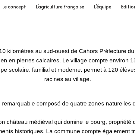
Le concept
L’agriculture Française
L’équipe
Editio
0 kilomètres au sud-ouest de Cahors Préfecture du L
ien en pierres calcaires. Le village compte environ
pe scolaire, familial et moderne, permet à 120 élèves 
racines au village.
emarquable composé de quatre zones naturelles d’inté
son château médiéval qui domine le bourg, propriété 
nts historiques. La commune compte également tro